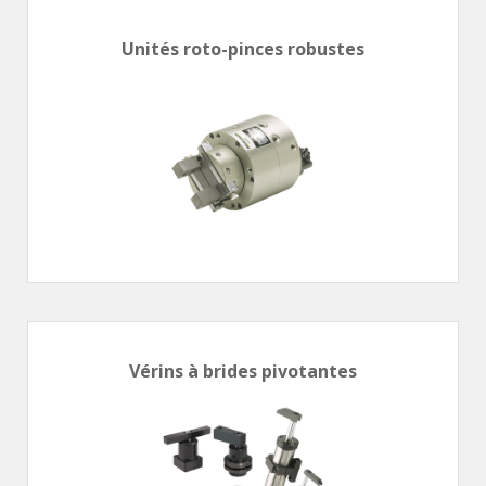
Vérins à combinaisons de mouvement
vérins rotatifs
Unités roto-pinces robustes
Vérins sans tige
CONNECTIQUE
Joints tournants
CONTRÔLE DES FLUIDES
Auxiliaires de ligne
Auxiliaires de raccordement
Électrovannes tous fluides
DISTRIBUTEURS
Commande à pédale
Vérins à brides pivotantes
Commande électrique
Commande manuelle
Commande musculaire
Commande pneumatique