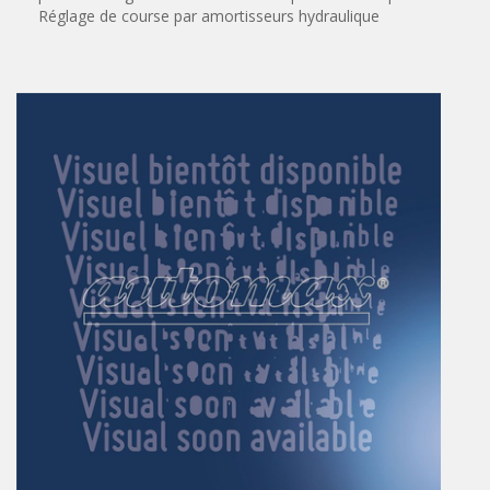
Vérins à combinaisons de mouvement
Réglage de course par amortisseurs hydraulique
vérins rotatifs
Vérins sans tige
CONNECTIQUE
Joints tournants
CONTRÔLE DES FLUIDES
Auxiliaires de ligne
Auxiliaires de raccordement
Électrovannes tous fluides
DISTRIBUTEURS
Commande à pédale
Commande électrique
Commande manuelle
Commande musculaire
Commande pneumatique