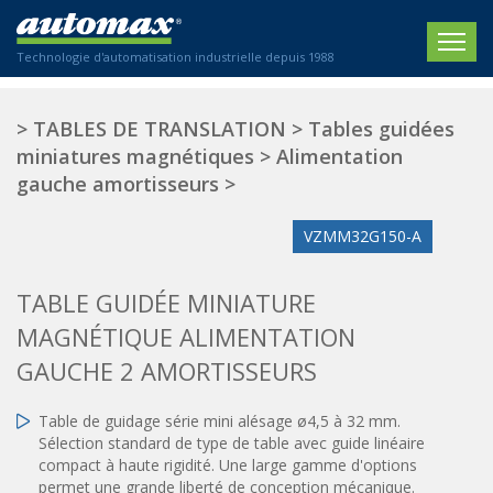
Technologie d'automatisation industrielle depuis 1988
ACCUEIL
>
TABLES DE TRANSLATION
>
Tables guidées
miniatures magnétiques
>
Alimentation
SOCIÉTÉ
gauche amortisseurs
>
PRODUITS
VZMM32G150-A
ACTIONNEURS
SECTEURS
TABLE GUIDÉE MINIATURE
Actionneurs électriques
Agriculture
CONTACT
Actionneurs normalisés
MAGNÉTIQUE ALIMENTATION
Emballage / Étiquetage
Actionneurs standardisés
GAUCHE 2 AMORTISSEURS
Nous sommes heureux de vous conseiller !
Imprimerie
Amortisseurs hydrauliques
+33 0 254 553 811
Plasturgie
Régulateurs hydrauliques
Table de guidage série mini alésage ø4,5 à 32 mm.
Sélection standard de type de table avec guide linéaire
Systèmes modulaires pneumatiques
Solutions personnalisées
En
compact à haute rigidité. Une large gamme d'options
Tables de translation
permet une grande liberté de conception mécanique.
Textiles