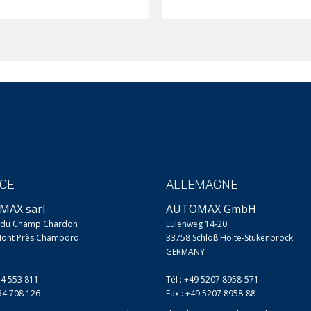
CE
ALLEMAGNE
MAX sarl
AUTOMAX GmbH
e du Champ Chardon
Eulenweg 14-20
Mont Près Chambord
33758 Schloß Holte-Stukenbrock
GERMANY
54 553 811
Tél : +49 5207 8958-571
254 708 126
Fax : +49 5207 8958-88