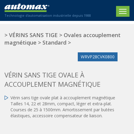
Technologie d'automatisation industrielle depuis 1988
ACCUEIL
>
VÉRINS SANS TIGE
>
Ovales accouplement
magnétique
>
Standard
>
SOCIÉTÉ
WRVP28CVK0800
PRODUITS
ACTIONNEURS
SECTEURS
VÉRIN SANS TIGE OVALE À
Actionneurs électriques
ACCOUPLEMENT MAGNÉTIQUE
Agriculture
CONTACT
Actionneurs normalisés
Emballage / Étiquetage
Vérin sans tige ovale plat à accouplement magnétique
Actionneurs standardisés
Nous sommes heureux de vous conseiller !
Imprimerie
Tailles 14, 22 et 28mm, compact, léger et extra-plat.
Amortisseurs hydrauliques
+33 0 254 553 811
Courses de 25 à 1500mm. Amortissement par butées
Plasturgie
Régulateurs hydrauliques
élastiques, accessoire compensateur de liaison.
Systèmes modulaires pneumatiques
Solutions personnalisées
En
Tables de translation
Textiles