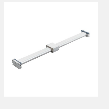
Vérins à combinaisons de mouvement
vérins rotatifs
Vérins sans tige
CONNECTIQUE
Joints tournants
CONTRÔLE DES FLUIDES
Auxiliaires de ligne
Auxiliaires de raccordement
Électrovannes tous fluides
DISTRIBUTEURS
Commande à pédale
Commande électrique
Commande manuelle
Commande musculaire
Commande pneumatique