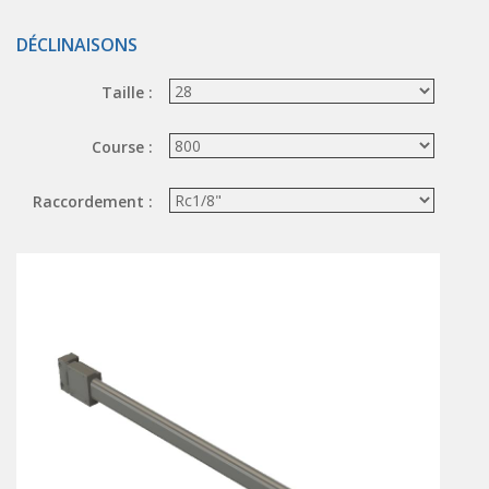
ÉLECTROVANNES DE DÉCOLMATAGE
DÉCLINAISONS
Électrovannes à jet pulsé
Taille :
Vannes à jet pulsé
OUTILS COUPANTS
Course :
Ciseaux pneumatiques
Raccordement :
Couteaux pneumatiques
PINCES DE PRÉHENSION
Préhenseurs angulaires
Préhenseurs parallèles
TRAITEMENT D'AIR
Traitements d'air
Traitements d'air - Accessoires
Traitements d'air - Ioniseurs
Traitements d'air compacts