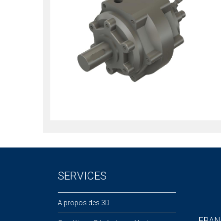
SERVICES
A propos des 3D
FRAN