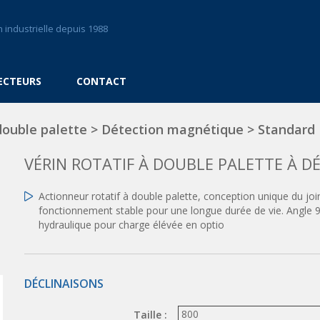
 industrielle depuis 1988
ECTEURS
CONTACT
 double palette
>
Détection magnétique
>
Standard
VÉRIN ROTATIF À DOUBLE PALETTE À 
Actionneur rotatif à double palette, conception unique du joi
fonctionnement stable pour une longue durée de vie. Angle 9
hydraulique pour charge élévée en optio
DÉCLINAISONS
Taille :