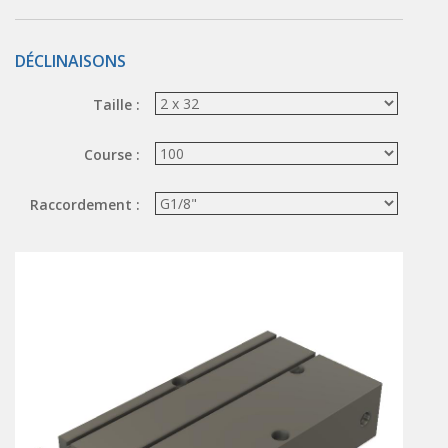
ÉLECTROVANNES DE DÉCOLMATAGE
DÉCLINAISONS
Électrovannes à jet pulsé
Vannes à jet pulsé
Taille :
OUTILS COUPANTS
Course :
Ciseaux pneumatiques
Couteaux pneumatiques
Raccordement :
PINCES DE PRÉHENSION
Préhenseurs angulaires
Préhenseurs parallèles
TRAITEMENT D'AIR
Traitements d'air
Traitements d'air - Accessoires
Traitements d'air - Ioniseurs
Traitements d'air compacts