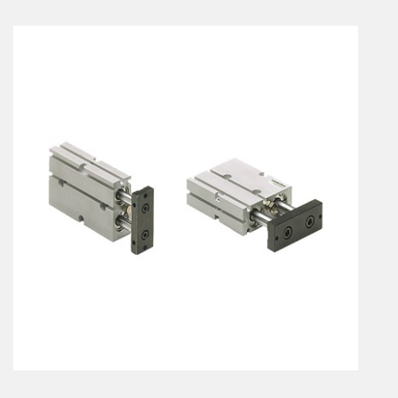
Vérins à combinaisons de mouvement
vérins rotatifs
Vérins sans tige
CONNECTIQUE
Joints tournants
CONTRÔLE DES FLUIDES
Auxiliaires de ligne
Auxiliaires de raccordement
Électrovannes tous fluides
DISTRIBUTEURS
Commande à pédale
Commande électrique
Commande manuelle
Commande musculaire
Commande pneumatique