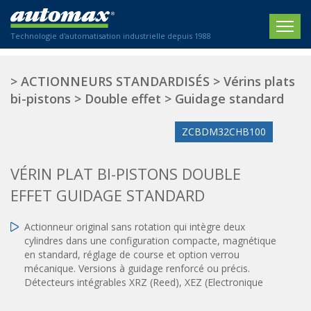
Technologie d'automatisation industrielle depuis 1988
ACCUEIL
>
ACTIONNEURS STANDARDISÉS
>
Vérins plats
bi-pistons
>
Double effet
>
Guidage standard
SOCIÉTÉ
ZCBDM32CHB100
PRODUITS
ACTIONNEURS
SECTEURS
VÉRIN PLAT BI-PISTONS DOUBLE
Actionneurs électriques
EFFET GUIDAGE STANDARD
Agriculture
CONTACT
Actionneurs normalisés
Emballage / Étiquetage
Actionneur original sans rotation qui intègre deux
Actionneurs standardisés
Nous sommes heureux de vous conseiller !
Imprimerie
cylindres dans une configuration compacte, magnétique
Amortisseurs hydrauliques
+33 0 254 553 811
en standard, réglage de course et option verrou
Plasturgie
Régulateurs hydrauliques
mécanique. Versions à guidage renforcé ou précis.
Détecteurs intégrables XRZ (Reed), XEZ (Electronique
Systèmes modulaires pneumatiques
Solutions personnalisées
En
Tables de translation
Textiles