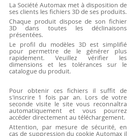
La Société Automax met à disposition de
Vérins à combinaisons de mouvement
ses clients les fichiers 3D de ses produits.
vérins rotatifs
Chaque produit dispose de son fichier
Vérins sans tige
3D dans toutes les déclinaisons
CONNECTIQUE
présentées.
Joints tournants
Le profil du modèles 3D est simplifié
pour permettre de le générer plus
CONTRÔLE DES FLUIDES
rapidement. Veuillez vérifier les
dimensions et les tolérances sur le
Auxiliaires de ligne
catalogue du produit.
Auxiliaires de raccordement
Électrovannes tous fluides
DISTRIBUTEURS
Pour obtenir ces fichiers il suffit de
s'inscrire 1 fois par an. Lors de votre
Commande à pédale
seconde visite le site vous reconnaîtra
automatiquement et vous pourrez
Commande électrique
accéder directement au téléchargement.
Commande manuelle
Attention, par mesure de sécurité, en
Commande musculaire
cas de suppression du cookie Automax il
Commande pneumatique