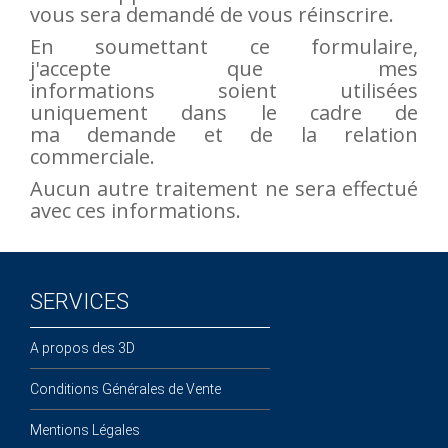
vous sera demandé de vous réinscrire.
ÉLECTROVANNES DE DÉCOLMATAGE
En
soumettant
ce
formulaire,
j'accepte que mes
Électrovannes à jet pulsé
informations soient utilisées
Vannes à jet pulsé
uniquement dans le cadre de
OUTILS COUPANTS
ma demande et de la relation
commerciale.
Ciseaux pneumatiques
Aucun autre traitement ne sera effectué
Couteaux pneumatiques
avec ces informations.
PINCES DE PRÉHENSION
Préhenseurs angulaires
Préhenseurs parallèles
SERVICES
TRAITEMENT D'AIR
A propos des 3D
Traitements d'air
Traitements d'air - Accessoires
Conditions Générales de Vente
Traitements d'air - Ioniseurs
Mentions Légales
Traitements d'air compacts