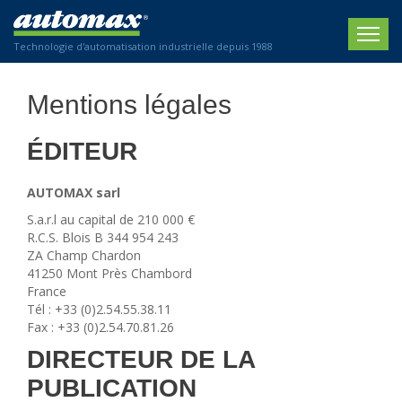
Technologie d'automatisation industrielle depuis 1988
ACCUEIL
Mentions légales
SOCIÉTÉ
ÉDITEUR
PRODUITS
AUTOMAX sarl
ACTIONNEURS
SECTEURS
S.a.r.l au capital de 210 000 €
R.C.S. Blois B 344 954 243
Actionneurs électriques
Agriculture
ZA Champ Chardon
CONTACT
Actionneurs normalisés
41250 Mont Près Chambord
Emballage / Étiquetage
France
Actionneurs standardisés
Nous sommes heureux de vous conseiller !
Tél : +33 (0)2.54.55.38.11
Imprimerie
Amortisseurs hydrauliques
+33 0 254 553 811
Fax : +33 (0)2.54.70.81.26
Plasturgie
Régulateurs hydrauliques
DIRECTEUR DE LA
Systèmes modulaires pneumatiques
Solutions personnalisées
En
PUBLICATION
Tables de translation
Textiles