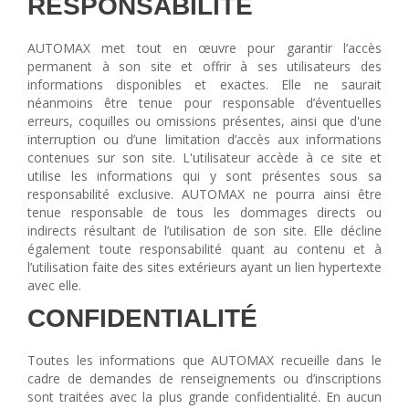
RESPONSABILITÉ
ÉLECTROVANNES DE DÉCOLMATAGE
AUTOMAX met tout en œuvre pour garantir l’accès
Électrovannes à jet pulsé
permanent à son site et offrir à ses utilisateurs des
informations disponibles et exactes. Elle ne saurait
Vannes à jet pulsé
néanmoins être tenue pour responsable d’éventuelles
OUTILS COUPANTS
erreurs, coquilles ou omissions présentes, ainsi que d'une
interruption ou d’une limitation d’accès aux informations
Ciseaux pneumatiques
contenues sur son site. L'utilisateur accède à ce site et
Couteaux pneumatiques
utilise les informations qui y sont présentes sous sa
responsabilité exclusive. AUTOMAX ne pourra ainsi être
PINCES DE PRÉHENSION
tenue responsable de tous les dommages directs ou
indirects résultant de l’utilisation de son site. Elle décline
Préhenseurs angulaires
également toute responsabilité quant au contenu et à
Préhenseurs parallèles
l’utilisation faite des sites extérieurs ayant un lien hypertexte
avec elle.
TRAITEMENT D'AIR
CONFIDENTIALITÉ
Traitements d'air
Traitements d'air - Accessoires
Toutes les informations que AUTOMAX recueille dans le
Traitements d'air - Ioniseurs
cadre de demandes de renseignements ou d’inscriptions
sont traitées avec la plus grande confidentialité. En aucun
Traitements d'air compacts