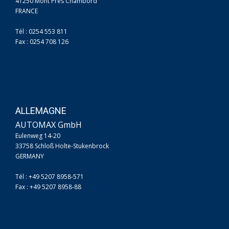
41250 Mont Près Chambord
FRANCE
Tél : 0254 553 811
Fax : 0254 708 126
ALLEMAGNE
AUTOMAX GmbH
Eulenweg 14-20
33758 Schloß Holte-Stukenbrock
GERMANY
Tél : +49 5207 8958-571
Fax : +49 5207 8958-88