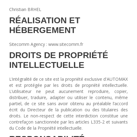
Vérins à combinaisons de mouvement
Christian BRHEL
vérins rotatifs
RÉALISATION ET
Vérins sans tige
HÉBERGEMENT
CONNECTIQUE
Joints tournants
Sitecomm Agency : www.sitecomm.fr
CONTRÔLE DES FLUIDES
DROITS DE PROPRIÉTÉ
INTELLECTUELLE
Auxiliaires de ligne
Auxiliaires de raccordement
L’intégralité de ce site est la propriété exclusive d'AUTOMAX
Électrovannes tous fluides
et est protégée par les droits de propriété intellectuelle.
DISTRIBUTEURS
L’utilisateur ne peut aucunement reproduire, copier,
distribuer, traduire, adapter ou utiliser le contenu, même
Commande à pédale
partiel, de ce site sans avoir obtenu au préalable l’accord
écrit du Directeur de la publication ou des titulaires des
Commande électrique
droits. Le non-respect de cette interdiction constitue une
Commande manuelle
contrefaçon sanctionnée par les articles L335-2 et suivants
Commande musculaire
du Code de la Propriété intellectuelle.
Commande pneumatique